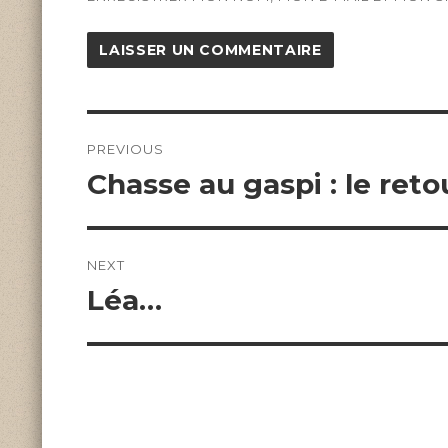
Navigation
de
PREVIOUS
l’article
Previous
Chasse au gaspi : le reto
post:
NEXT
Next
Léa…
post: