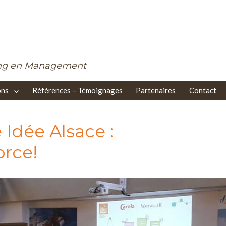
ing en Management
ons
Références – Témoignages
Partenaires
Contact
 Idée Alsace :
orce!