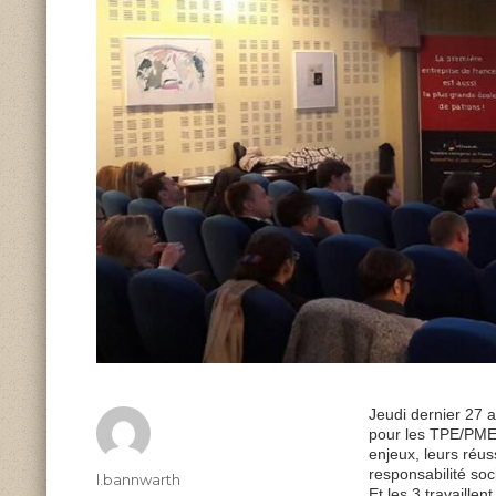
Jeudi dernier 27 
pour les TPE/PME,
enjeux, leurs réu
responsabilité soc
Author
l.bannwarth
Et les 3 travaillen