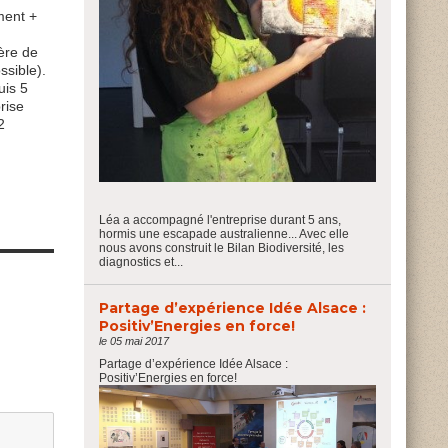
ent +
ière de
ssible).
uis 5
rise
2
Léa a accompagné l'entreprise durant 5 ans,
hormis une escapade australienne... Avec elle
nous avons construit le Bilan Biodiversité, les
diagnostics et...
Partage d’expérience Idée Alsace :
Positiv’Energies en force!
le 05 mai 2017
Partage d’expérience Idée Alsace :
Positiv’Energies en force!