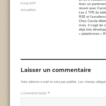
Posted
5 mai 2017
Avec un partenari
on
récent avec Carola
Categories
Actualités
Les 2 TPE du bâti
RSE et l’excellenc
Chez Carola-Wattw
mois. Il s’agit d
déjà très développ
« plateformes » R
Laisser un commentaire
Votre adresse e-mail ne sera pas publiée.
Les champs obligato
COMMENTAIRE
*