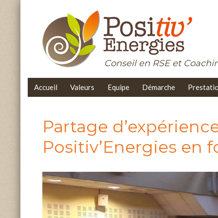
Conseil en RSE et Coach
Accueil
Valeurs
Equipe
Démarche
Prestati
Partage d’expérience
Positiv’Energies en f