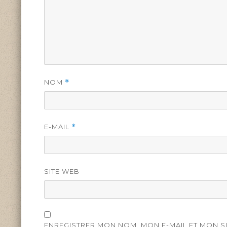
NOM
*
E-MAIL
*
SITE WEB
ENREGISTRER MON NOM, MON E-MAIL ET MON S