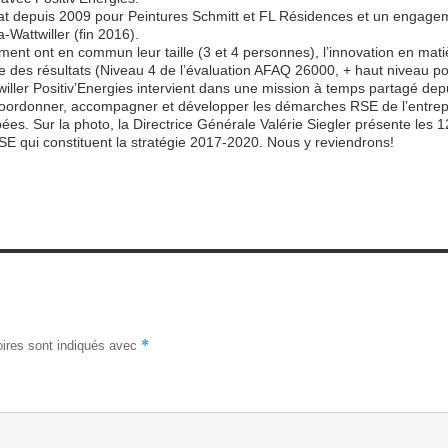
at depuis 2009 pour Peintures Schmitt et FL Résidences et un eng
agem
-Wattwiller (fin 2016).
ment ont en commun leur taille (3 et 4 personnes), l’innovation en mat
e des résultats (Niveau 4 de l’évaluation AFAQ 26000, + haut niveau po
iller Positiv’Energies intervient dans une mission à temps partagé dep
e coordonner, accompagner et développer les démarches RSE de l’entrep
ées. Sur la photo, la Directrice Générale Valérie Siegler présente les 1
SE qui constituent la stratégie 2017-2020. Nous y reviendrons!
*
ires sont indiqués avec