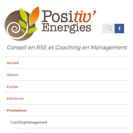
SEARC
Face
Search
for:
Conseil en RSE et Coaching en Management
Accueil
Valeurs
Equipe
Démarche
Prestations
Coaching Management