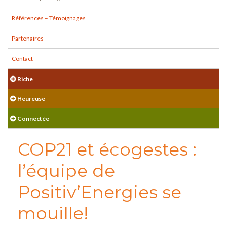
Références – Témoignages
Partenaires
Contact
Riche
Heureuse
Connectée
COP21 et écogestes :
l’équipe de
Positiv’Energies se
mouille!