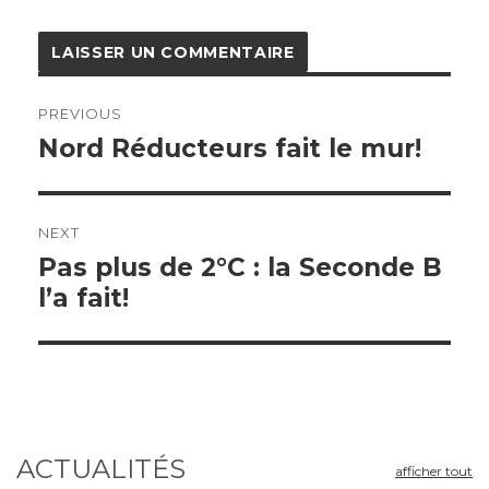
Navigation
de
PREVIOUS
l’article
Previous
Nord Réducteurs fait le mur!
post:
NEXT
Next
Pas plus de 2°C : la Seconde B
post:
l’a fait!
ACTUALITÉS
afficher tout