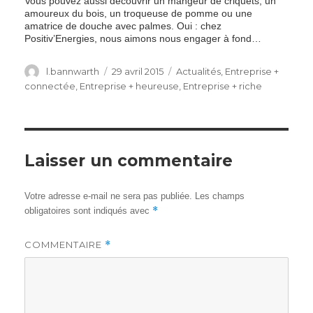
Vous pouvez aussi découvrir un mangeur de criquets, un
amoureux du bois, un troqueuse de pomme ou une
amatrice de douche avec palmes. Oui : chez
Positiv’Energies, nous aimons nous engager à fond…
Author
Posted
Categories
l.bannwarth
29 avril 2015
Actualités
,
Entreprise +
on
connectée
,
Entreprise + heureuse
,
Entreprise + riche
Laisser un commentaire
Votre adresse e-mail ne sera pas publiée.
Les champs
*
obligatoires sont indiqués avec
COMMENTAIRE
*