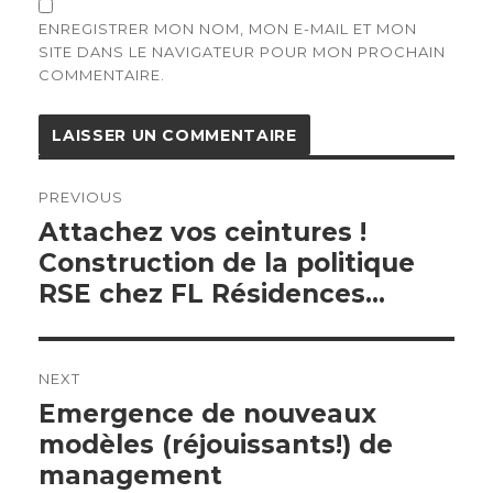
ENREGISTRER MON NOM, MON E-MAIL ET MON
SITE DANS LE NAVIGATEUR POUR MON PROCHAIN
COMMENTAIRE.
Navigation
de
PREVIOUS
l’article
Previous
Attachez vos ceintures !
post:
Construction de la politique
RSE chez FL Résidences…
NEXT
Next
Emergence de nouveaux
post:
modèles (réjouissants!) de
management