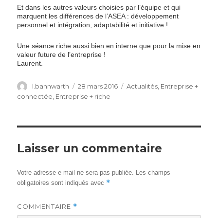
Et dans les autres valeurs choisies par l’équipe et qui
marquent les différences de l’ASEA : développement
personnel et intégration, adaptabilité et initiative !
Une séance riche aussi bien en interne que pour la mise en
valeur future de l’entreprise !
Laurent.
Author
Posted
Categories
l.bannwarth
28 mars 2016
Actualités
,
Entreprise +
on
connectée
,
Entreprise + riche
Laisser un commentaire
Votre adresse e-mail ne sera pas publiée.
Les champs
*
obligatoires sont indiqués avec
COMMENTAIRE
*