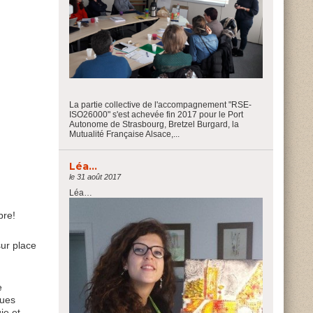
La partie collective de l'accompagnement "RSE-
ISO26000" s'est achevée fin 2017 pour le Port
Autonome de Strasbourg, Bretzel Burgard, la
Mutualité Française Alsace,...
Léa…
le 31 août 2017
Léa…
bre!
ur place
e
ques
ie et