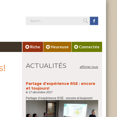
SEARCH
Facebook
Search
for:
Riche
Heureuse
Connectée
ACTUALITÉS
s!
afficher tout
Partage d’expérience RSE : encore
et toujours!
le 17 décembre 2017
Partage d’expérience RSE : encore et toujours!