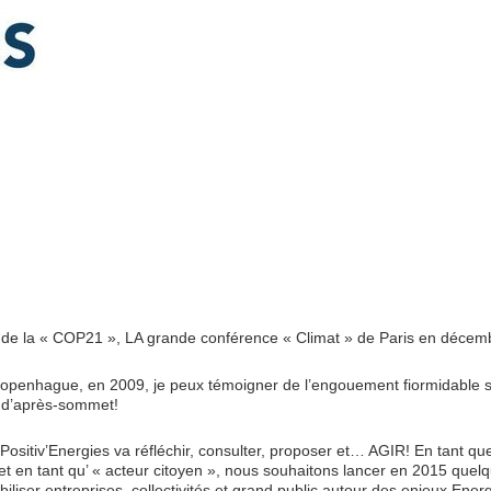
de la « COP21 », LA grande conférence « Climat » de Paris en décem
Copenhague, en 2009, je peux témoigner de l’engouement fiormidable s
s d’après-sommet!
Positiv’Energies va réfléchir, consulter, proposer et… AGIR! En tant qu
et en tant qu’ « acteur citoyen », nous souhaitons lancer en 2015 quel
obiliser entreprises, collectivités et grand public autour des enjeux Energ