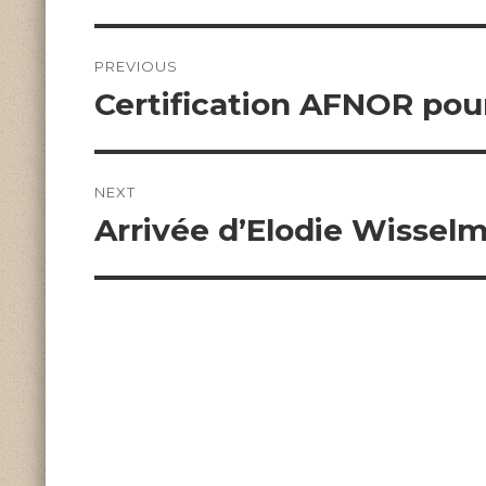
Navigation
de
PREVIOUS
l’article
Previous
Certification AFNOR pou
post:
NEXT
Next
Arrivée d’Elodie Wissel
post: