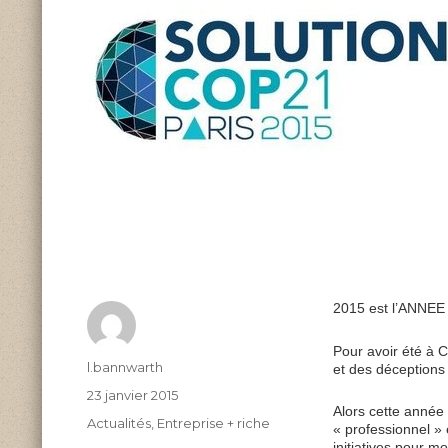
2015 est l’ANNEE 
Pour avoir été à 
Author
l.bannwarth
et des déception
Posted
23 janvier 2015
Alors cette année 
on
Categories
Actualités
,
Entreprise + riche
« professionnel » 
initiatives pour m