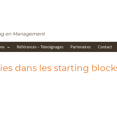
ing en Management
ons
Références – Témoignages
Partenaires
Contact
ies dans les starting block