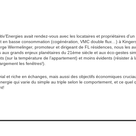
tiv’Energies avait rendez-vous avec les locataires et propriétaires d’un
t en basse consommation (cogénération, VMC double flux…) à Kinger
ge Wermelinger, promoteur et dirigeant de FL résidences, nous les a
ois aux grands enjeux planétaires du 21ème siècle et aux éco-gestes sim
s (sur la température de l’appartement) et moins évidents (résister à l
largement les fenêtres!).
al et riche en échanges, mais aussi des objectifs économiques crucia
ergie qui varie du simple au triple selon le comportement, et ce quel q
nt!