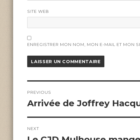
SITE WEB
ENREGISTRER MON NOM, MON E-MAIL ET MON S
Navigation
de
PREVIOUS
l’article
Previous
Arrivée de Joffrey Hacq
post:
NEXT
Next
Le CJD Mulhouse mange 