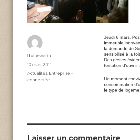
Jeudi 6 mars, Posi
immeuble innovan
la demande de Ser
sensibilisé à la f
Author
l.bannwarth
Des gestes évident
Posted
10 mars 2014
tentation d’ouvrir 
on
Categories
Actualités
,
Entreprise +
Un moment convivi
connectée
consommation d’én
le type de logeme
Laisser un commentaire