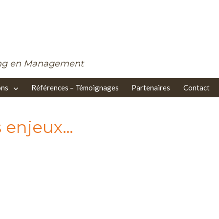
ing en Management
ons
Références – Témoignages
Partenaires
Contact
s enjeux…