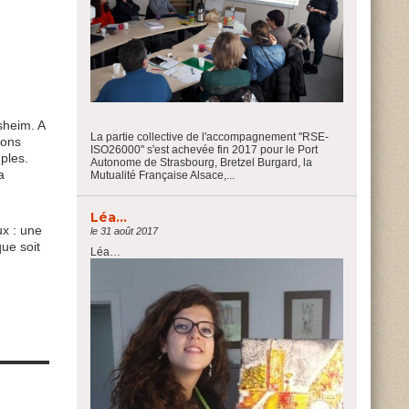
sheim. A
La partie collective de l'accompagnement "RSE-
vons
ISO26000" s'est achevée fin 2017 pour le Port
ples.
Autonome de Strasbourg, Bretzel Burgard, la
a
Mutualité Française Alsace,...
Léa…
ux : une
le 31 août 2017
ue soit
Léa…