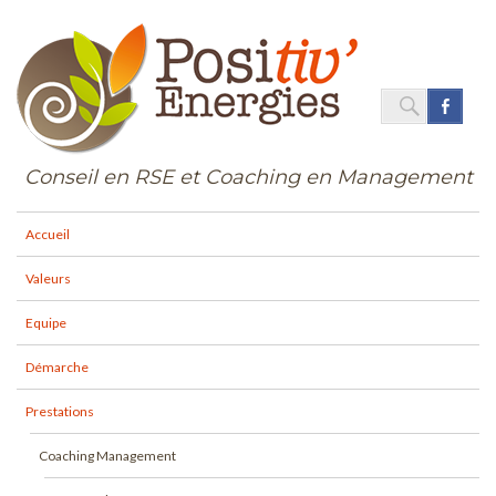
SEARC
Face
Search
for:
Conseil en RSE et Coaching en Management
Accueil
Valeurs
Equipe
Démarche
Prestations
Coaching Management