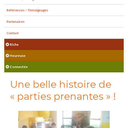
Références – Témoignages
Partenaires
Contact
Riche
Heureuse
Connectée
Une belle histoire de
« parties prenantes » !