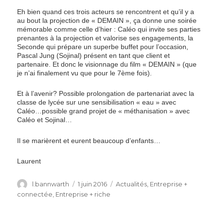
Eh bien quand ces trois acteurs se rencontrent et qu’il y a
au bout la projection de « DEMAIN », ça donne une soirée
mémorable comme celle d’hier : Caléo qui invite ses parties
prenantes à la projection et valorise ses engagements, la
Seconde qui prépare un superbe buffet pour l’occasion,
Pascal Jung (Sojinal) présent en tant que client et
partenaire. Et donc le visionnage du film « DEMAIN » (que
je n’ai finalement vu que pour le 7ème fois).
Et à l’avenir? Possible prolongation de partenariat avec la
classe de lycée sur une sensibilisation « eau » avec
Caléo…possible grand projet de « méthanisation » avec
Caléo et Sojinal…
Il se marièrent et eurent beaucoup d’enfants…
Laurent
Author
Posted
Categories
l.bannwarth
1 juin 2016
Actualités
,
Entreprise +
on
connectée
,
Entreprise + riche