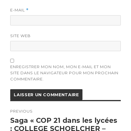
E-MAIL
*
SITE WEB
ENREGISTRER MON NOM, MON E-MAIL ET MON
SITE DANS LE NAVIGATEUR POUR MON PROCHAIN
COMMENTAIRE.
Navigation
de
PREVIOUS
l’article
Previous
Saga « COP 21 dans les lycées
post:
: COLLEGE SCHOELCHER –