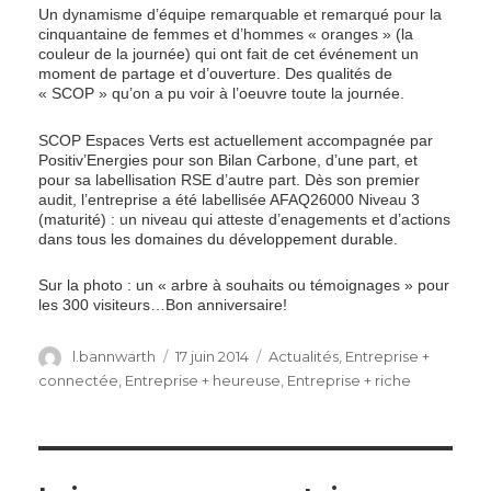
Un dynamisme d’équipe remarquable et remarqué pour la
cinquantaine de femmes et d’hommes « oranges » (la
couleur de la journée) qui ont fait de cet événement un
moment de partage et d’ouverture. Des qualités de
« SCOP » qu’on a pu voir à l’oeuvre toute la journée.
SCOP Espaces Verts est actuellement accompagnée par
Positiv’Energies pour son Bilan Carbone, d’une part, et
pour sa labellisation RSE d’autre part. Dès son premier
audit, l’entreprise a été labellisée AFAQ26000 Niveau 3
(maturité) : un niveau qui atteste d’enagements et d’actions
dans tous les domaines du développement durable.
Sur la photo : un « arbre à souhaits ou témoignages » pour
les 300 visiteurs…Bon anniversaire!
Author
Posted
Categories
l.bannwarth
17 juin 2014
Actualités
,
Entreprise +
on
connectée
,
Entreprise + heureuse
,
Entreprise + riche