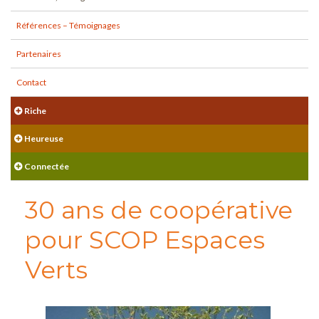
Références – Témoignages
Partenaires
Contact
Riche
Heureuse
Connectée
30 ans de coopérative
pour SCOP Espaces
Verts