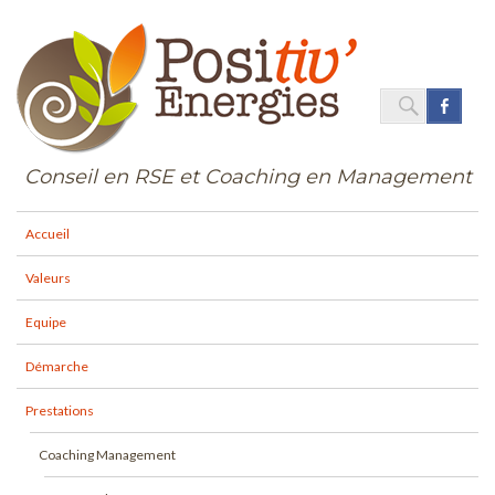
SEARC
Face
Search
for:
Conseil en RSE et Coaching en Management
Accueil
Valeurs
Equipe
Démarche
Prestations
Coaching Management