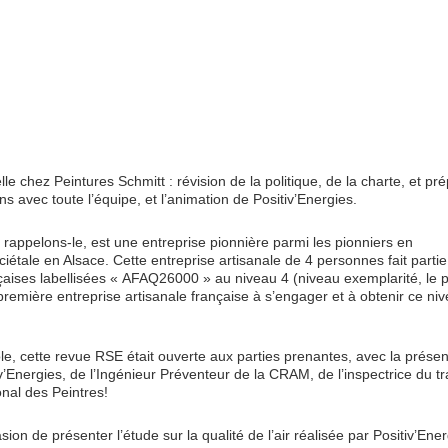
 chez Peintures Schmitt : révision de la politique, de la charte, et pr
ns avec toute l’équipe, et l’animation de Positiv’Energies.
 rappelons-le, est une entreprise pionnière parmi les pionniers en
iétale en Alsace. Cette entreprise artisanale de 4 personnes fait parti
nçaises labellisées « AFAQ26000 » au niveau 4 (niveau exemplarité, le 
a première entreprise artisanale française à s’engager et à obtenir ce ni
 cette revue RSE était ouverte aux parties prenantes, avec la prése
iv’Energies, de l’Ingénieur Préventeur de la CRAM, de l’inspectrice du tra
onal des Peintres!
asion de présenter l’étude sur la qualité de l’air réalisée par Positiv’Ene