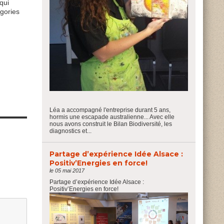
qui
égories
Léa a accompagné l'entreprise durant 5 ans,
hormis une escapade australienne... Avec elle
nous avons construit le Bilan Biodiversité, les
diagnostics et...
Partage d’expérience Idée Alsace :
Positiv’Energies en force!
le 05 mai 2017
Partage d’expérience Idée Alsace :
Positiv’Energies en force!