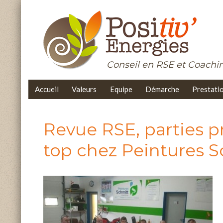
Conseil en RSE et Coach
Accueil
Valeurs
Equipe
Démarche
Prestati
Revue RSE, parties pr
top chez Peintures 