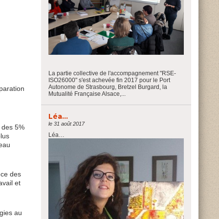
La partie collective de l'accompagnement "RSE-
ISO26000" s'est achevée fin 2017 pour le Port
Autonome de Strasbourg, Bretzel Burgard, la
éparation
Mutualité Française Alsace,...
Léa…
le 31 août 2017
e des 5%
Léa…
plus
veau
nce des
vail et
rgies au