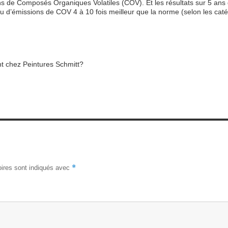
ns de Composés Organiques Volatiles (COV). Et les résultats sur 5 ans 
u d’émissions de COV 4 à 10 fois meilleur que la norme (selon les cat
nt chez Peintures Schmitt?
*
ires sont indiqués avec