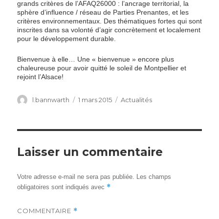
grands critères de l’AFAQ26000 : l’ancrage territorial, la
sphère d’influence / réseau de Parties Prenantes, et les
critères environnementaux. Des thématiques fortes qui sont
inscrites dans sa volonté d’agir concrètement et localement
pour le développement durable.
Bienvenue à elle… Une « bienvenue » encore plus
chaleureuse pour avoir quitté le soleil de Montpellier et
rejoint l’Alsace!
Author
Posted
Categories
l.bannwarth
1 mars 2015
Actualités
on
Laisser un commentaire
Votre adresse e-mail ne sera pas publiée.
Les champs
*
obligatoires sont indiqués avec
COMMENTAIRE
*