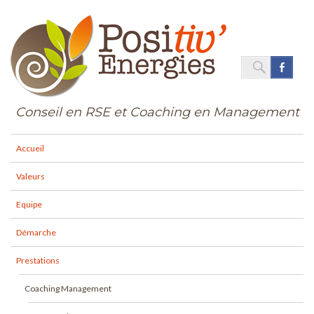
SEARC
Face
Search
for:
Conseil en RSE et Coaching en Management
Accueil
Valeurs
Equipe
Démarche
Prestations
Coaching Management