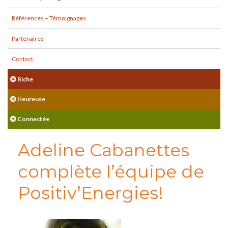
Références – Témoignages
Partenaires
Contact
Riche
Heureuse
Connectée
Adeline Cabanettes
complète l’équipe de
Positiv’Energies!