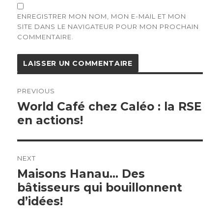
ENREGISTRER MON NOM, MON E-MAIL ET MON
SITE DANS LE NAVIGATEUR POUR MON PROCHAIN
COMMENTAIRE.
Navigation
de
PREVIOUS
l’article
Previous
World Café chez Caléo : la RSE
post:
en actions!
NEXT
Next
Maisons Hanau… Des
post:
bâtisseurs qui bouillonnent
d’idées!