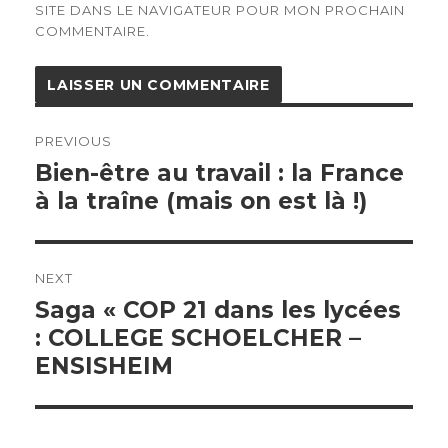
SITE DANS LE NAVIGATEUR POUR MON PROCHAIN
COMMENTAIRE.
Navigation
de
PREVIOUS
l’article
Previous
Bien-être au travail : la France
post:
à la traîne (mais on est là !)
NEXT
Next
Saga « COP 21 dans les lycées
post:
: COLLEGE SCHOELCHER –
ENSISHEIM