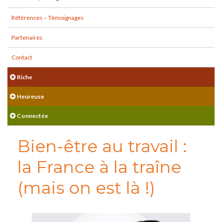
Références – Témoignages
Partenaires
Contact
Riche
Heureuse
Connectée
Bien-être au travail :
la France à la traîne
(mais on est là !)