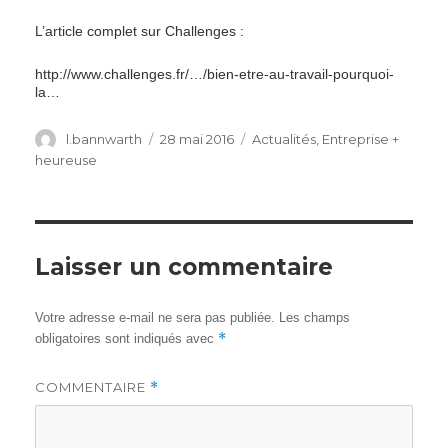
L’article complet sur Challenges :
http://www.challenges.fr/…/bien-etre-au-travail-pourquoi-
la…
Author
Posted
Categories
l.bannwarth
28 mai 2016
Actualités
,
Entreprise +
on
heureuse
Laisser un commentaire
Votre adresse e-mail ne sera pas publiée.
Les champs
*
obligatoires sont indiqués avec
COMMENTAIRE
*