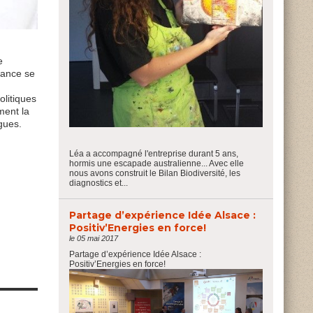
e
rance se
olitiques
ment la
gues.
Léa a accompagné l'entreprise durant 5 ans,
hormis une escapade australienne... Avec elle
nous avons construit le Bilan Biodiversité, les
diagnostics et...
Partage d’expérience Idée Alsace :
Positiv’Energies en force!
le 05 mai 2017
Partage d’expérience Idée Alsace :
Positiv’Energies en force!