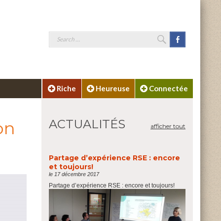
SEARCH
Facebook
Search
for:
Riche
Heureuse
Connectée
ACTUALITÉS
on
afficher tout
Partage d’expérience RSE : encore
et toujours!
le 17 décembre 2017
Partage d’expérience RSE : encore et toujours!