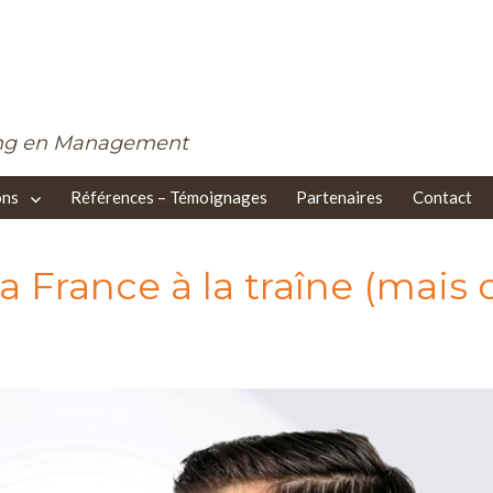
ing en Management
ons
Références – Témoignages
Partenaires
Contact
 la France à la traîne (mais 