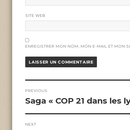
SITE WEB
ENREGISTRER MON NOM, MON E-MAIL ET MON S
Navigation
de
PREVIOUS
l’article
Previous
Saga « COP 21 dans les 
post:
NEXT