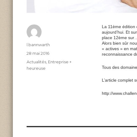
La 11ème édition 
aujourd’hui. Et s
place 12ème sur
Alors bien sûr no
Author
l.bannwarth
« actives » en mat
Posted
28 mai 2016
reconnaissance du
on
Categories
Actualités
,
Entreprise +
Tous des domaines
heureuse
L’article complet 
http://www.challe