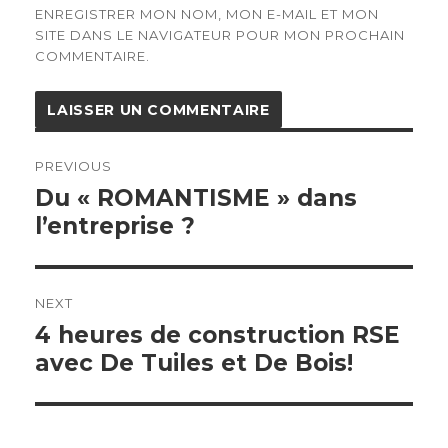
ENREGISTRER MON NOM, MON E-MAIL ET MON
SITE DANS LE NAVIGATEUR POUR MON PROCHAIN
COMMENTAIRE.
Navigation
de
PREVIOUS
l’article
Previous
Du « ROMANTISME » dans
post:
l’entreprise ?
NEXT
Next
4 heures de construction RSE
post:
avec De Tuiles et De Bois!