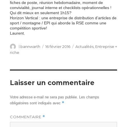
fiches de poste, réunion hebdomadaire, moment de
convivialité, journal interne et checklists opérationnelles !
Qui dit mieux en seulement 1h15?
Horizon Vertical : une entreprise de distribution d’articles de
sport / montagne / EPI qui aborde la RSE comme une
compétition sportive!
Laurent.
Author
Posted
Categories
l.bannwarth
16 février 2016
Actualités
,
Entreprise +
on
riche
Laisser un commentaire
Votre adresse e-mail ne sera pas publiée.
Les champs
*
obligatoires sont indiqués avec
COMMENTAIRE
*