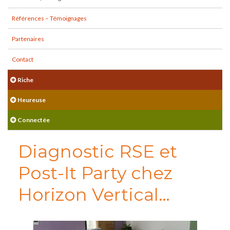
Références – Témoignages
Partenaires
Contact
Riche
Heureuse
Connectée
Diagnostic RSE et
Post-It Party chez
Horizon Vertical…