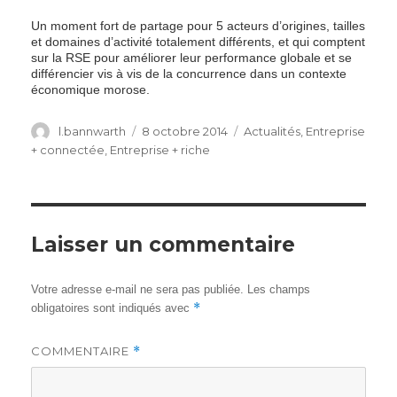
Un moment fort de partage pour 5 acteurs d’origines, tailles
et domaines d’activité totalement différents, et qui comptent
sur la RSE pour améliorer leur performance globale et se
différencier vis à vis de la concurrence dans un contexte
économique morose.
Author
Posted
Categories
l.bannwarth
8 octobre 2014
Actualités
,
Entreprise
on
+ connectée
,
Entreprise + riche
Laisser un commentaire
Votre adresse e-mail ne sera pas publiée.
Les champs
*
obligatoires sont indiqués avec
COMMENTAIRE
*