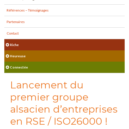
Références – Témoignages
Partenaires
Contact
Riche
Heureuse
Connectée
Lancement du
premier groupe
alsacien d’entreprises
en RSE / ISO26000 !