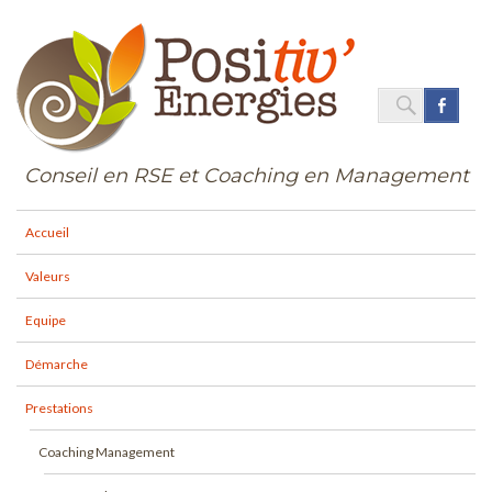
SEARC
Face
Search
for:
Conseil en RSE et Coaching en Management
Accueil
Valeurs
Equipe
Démarche
Prestations
Coaching Management