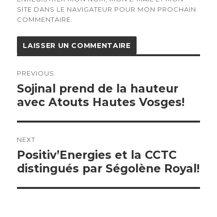
SITE DANS LE NAVIGATEUR POUR MON PROCHAIN
COMMENTAIRE.
Navigation
de
PREVIOUS
l’article
Previous
Sojinal prend de la hauteur
post:
avec Atouts Hautes Vosges!
NEXT
Next
Positiv’Energies et la CCTC
post:
distingués par Ségolène Royal!