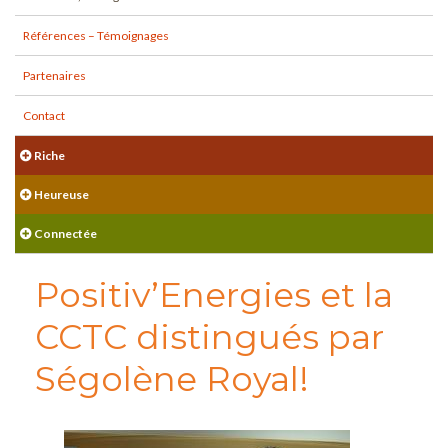
Références – Témoignages
Partenaires
Contact
Riche
Heureuse
Connectée
Positiv’Energies et la
CCTC distingués par
Ségolène Royal!