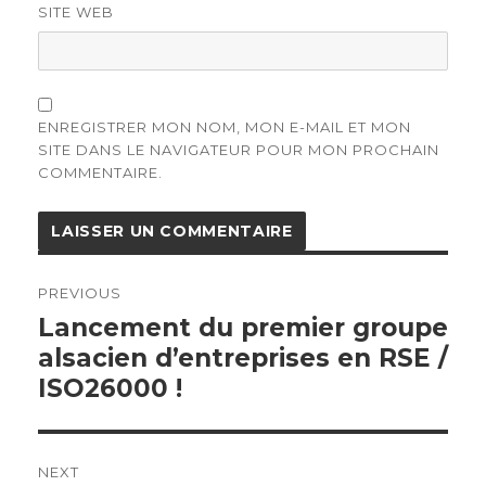
SITE WEB
ENREGISTRER MON NOM, MON E-MAIL ET MON
SITE DANS LE NAVIGATEUR POUR MON PROCHAIN
COMMENTAIRE.
Navigation
de
PREVIOUS
l’article
Previous
Lancement du premier groupe
post:
alsacien d’entreprises en RSE /
ISO26000 !
NEXT