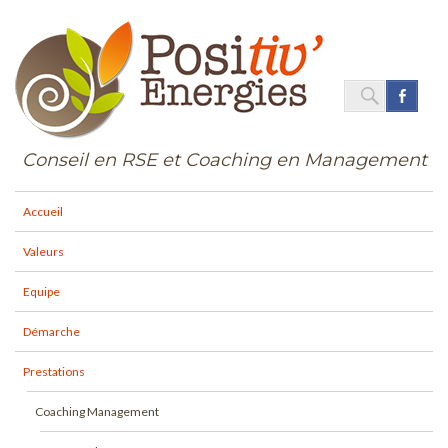
SEARC
Face
Search
for:
Conseil en RSE et Coaching en Management
Accueil
Valeurs
Equipe
Démarche
Prestations
Coaching Management