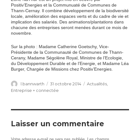
Positiv’Energies et la Communuaté de Communes de
Thann-Cernay. Il combine développement de la biodiversité
locale, amélioration des espaces verts et du cadre de vie et
implication des salariés. Des animations/plantations dans
chacune des entreprises seront menées durant ce mois de
novembre.
Sur la photo : Madame Catherine Goetschy, Vice-
Présidente de la Communauté de Communes de Thann-
Cerany, Madame Ségolène Royal, Ministre de l’Ecologie,
du Développement Durable et de l’Energie, et Madame Léa
Burger, Chargée de Missions chez Positiv’Energies.
Author
Posted
Categories
l.bannwarth
31 octobre 2014
Actualités
,
on
Entreprise + connectée
Laisser un commentaire
Votre adresse e-mail ne sera pas publiée.
Les champs