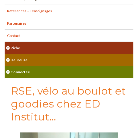
Références – Témoignages
Partenaires
Contact
Riche
Heureuse
Connectée
RSE, vélo au boulot et
goodies chez ED
Institut…