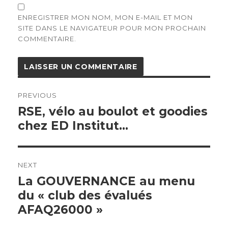
ENREGISTRER MON NOM, MON E-MAIL ET MON
SITE DANS LE NAVIGATEUR POUR MON PROCHAIN
COMMENTAIRE.
Navigation
de
PREVIOUS
l’article
Previous
RSE, vélo au boulot et goodies
post:
chez ED Institut…
NEXT
Next
La GOUVERNANCE au menu
post:
du « club des évalués
AFAQ26000 »