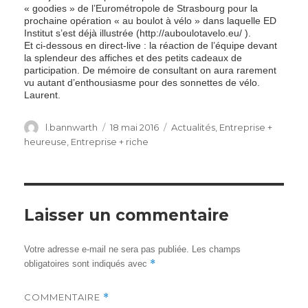
« goodies » de l’Eurométropole de Strasbourg pour la
prochaine opération « au boulot à vélo » dans laquelle ED
Institut s’est déjà illustrée (http://auboulotavelo.eu/ ).
Et ci-dessous en direct-live : la réaction de l’équipe devant
la splendeur des affiches et des petits cadeaux de
participation. De mémoire de consultant on aura rarement
vu autant d’enthousiasme pour des sonnettes de vélo.
Laurent.
Author
Posted
Categories
l.bannwarth
18 mai 2016
Actualités
,
Entreprise +
on
heureuse
,
Entreprise + riche
Laisser un commentaire
Votre adresse e-mail ne sera pas publiée.
Les champs
*
obligatoires sont indiqués avec
COMMENTAIRE
*