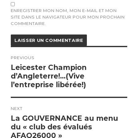
ENREGISTRER MON NOM, MON E-MAIL ET MON
SITE DANS LE NAVIGATEUR POUR MON PROCHAIN
COMMENTAIRE.
Navigation
de
PREVIOUS
l’article
Previous
Leicester Champion
post:
d’Angleterre!…(Vive
l’entreprise libérée!)
NEXT
Next
La GOUVERNANCE au menu
post:
du « club des évalués
AFAQ26000 »