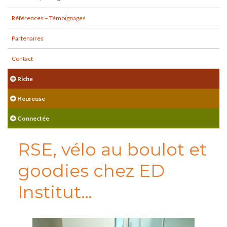
Références – Témoignages
Partenaires
Contact
Riche
Heureuse
Connectée
RSE, vélo au boulot et
goodies chez ED
Institut…