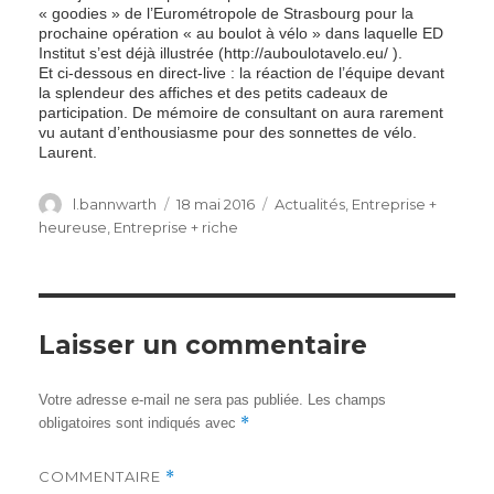
« goodies » de l’Eurométropole de Strasbourg pour la
prochaine opération « au boulot à vélo » dans laquelle ED
Institut s’est déjà illustrée (http://auboulotavelo.eu/ ).
Et ci-dessous en direct-live : la réaction de l’équipe devant
la splendeur des affiches et des petits cadeaux de
participation. De mémoire de consultant on aura rarement
vu autant d’enthousiasme pour des sonnettes de vélo.
Laurent.
Author
Posted
Categories
l.bannwarth
18 mai 2016
Actualités
,
Entreprise +
on
heureuse
,
Entreprise + riche
Laisser un commentaire
Votre adresse e-mail ne sera pas publiée.
Les champs
*
obligatoires sont indiqués avec
COMMENTAIRE
*