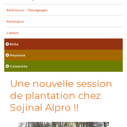
Références – Témoignages
Partenaires
Contact
Riche
Heureuse
Connectée
Une nouvelle session
de plantation chez
Sojinal Alpro !!