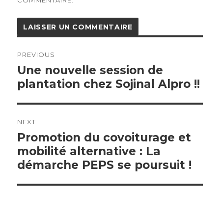
COMMENTAIRE.
Navigation
de
PREVIOUS
l’article
Previous
Une nouvelle session de
post:
plantation chez Sojinal Alpro !!
NEXT
Next
Promotion du covoiturage et
post:
mobilité alternative : La
démarche PEPS se poursuit !