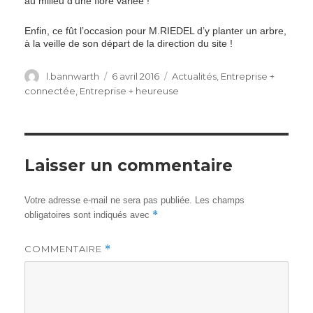
au milieu d’une flore variée !
Enfin, ce fût l’occasion pour M.RIEDEL d’y planter un arbre,
à la veille de son départ de la direction du site !
Author
Posted
Categories
l.bannwarth
6 avril 2016
Actualités
,
Entreprise +
on
connectée
,
Entreprise + heureuse
Laisser un commentaire
Votre adresse e-mail ne sera pas publiée.
Les champs
*
obligatoires sont indiqués avec
COMMENTAIRE
*