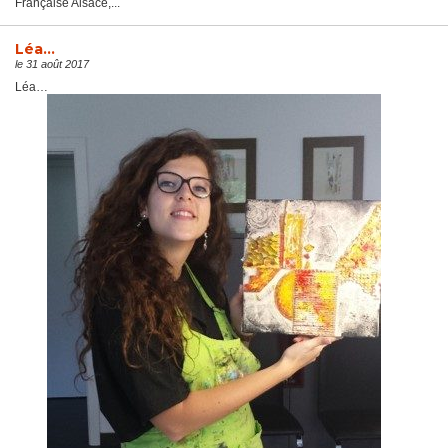
Française Alsace,...
Léa…
le 31 août 2017
Léa…