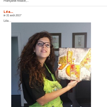
Française Alsace,...
Léa…
le 31 août 2017
Léa…