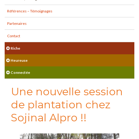
Références – Témoignages
Partenaires
Contact
Riche
Heureuse
Connectée
Une nouvelle session
de plantation chez
Sojinal Alpro !!