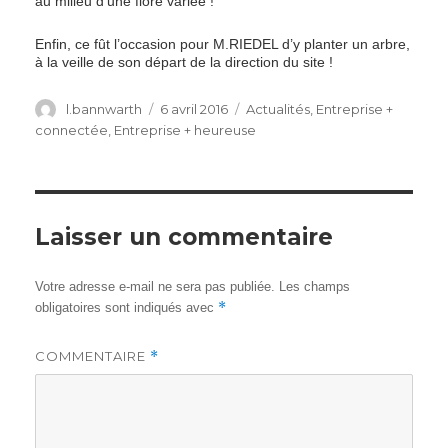
au milieu d’une flore variée !
Enfin, ce fût l’occasion pour M.RIEDEL d’y planter un arbre,
à la veille de son départ de la direction du site !
Author
Posted
Categories
l.bannwarth
6 avril 2016
Actualités
,
Entreprise +
on
connectée
,
Entreprise + heureuse
Laisser un commentaire
Votre adresse e-mail ne sera pas publiée.
Les champs
*
obligatoires sont indiqués avec
COMMENTAIRE
*