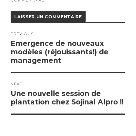
COMMENTAIRE.
Navigation
de
PREVIOUS
l’article
Previous
Emergence de nouveaux
post:
modèles (réjouissants!) de
management
NEXT
Next
Une nouvelle session de
post:
plantation chez Sojinal Alpro !!